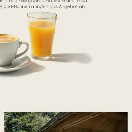
itt und Käse, Cerealien, Säfte und frisch
reiland-Hühnern runden das Angebot ab.