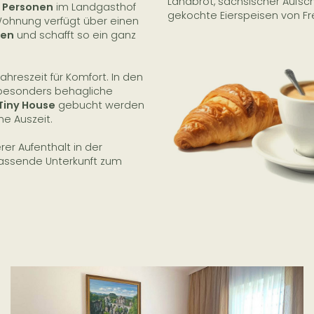
Landbrot, sächsischer Aufschn
i Personen
im Landgasthof
gekochte Eierspeisen von F
 Wohnung verfügt über einen
sen
und schafft so ein ganz
ahreszeit für Komfort. In den
besonders behagliche
Tiny House
gebucht werden
e Auszeit.
r Aufenthalt in der
passende Unterkunft zum