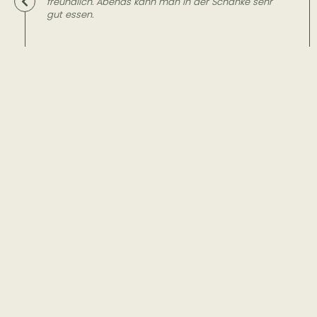
olle Zimmer, auch für Familien. Das Frühstücksbüffet
liegt weit über dem Durchschnitt und läßt keine
Wünsche offen.