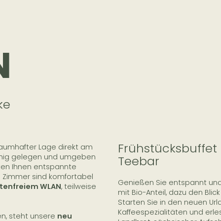
N
ke
Frühstücksbuffet 
aumhafter Lage direkt am
hig gelegen und umgeben
Teebar
ten Ihnen entspannte
le Zimmer sind komfortabel
Genießen Sie entspannt und 
stenfreiem WLAN
, teilweise
mit Bio-Anteil, dazu den Bli
Starten Sie in den neuen Url
Kaffeespezialitäten und erle
en, steht unsere
neu