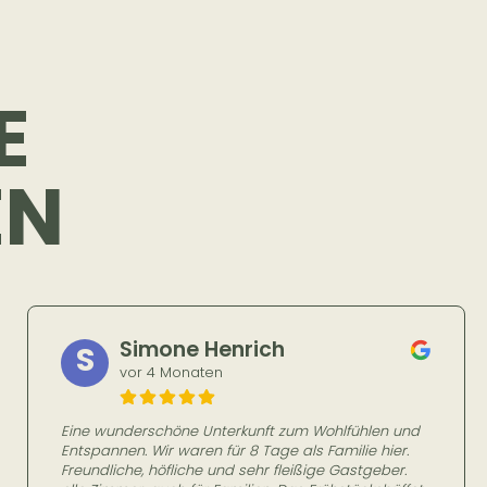
E
EN
Franzl Cpn
F
vor 5 Monaten
Waren hier Wiederholungdstäter und haben weil es
dermaßen lecker schmeckt 2 mal zum Essen hier.
Sehr üpige und sehr leckere Essen.