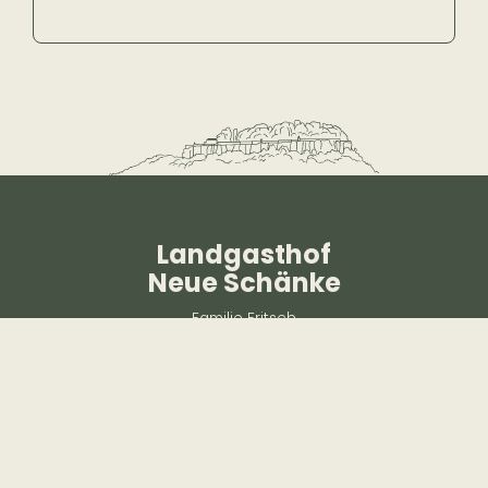
Landgasthof
Neue Schänke
Familie Fritsch
Am Königstein 3
01824 Königstein / Sächsische Schweiz
hotel@neueschaenke.de
www.neue-schaenke.de
+49 35021 999 60
+49 174 30 57 377